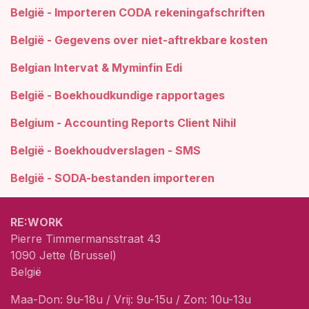
België - Importeren CODA rekeningafschriften
België - Gegevens over niet-aftrekbare kosten
Belgian Intervat & Myminfin Edi
België - Boekhoudkundige rapportages
Belgium - Accounting Reports Client Nihil
België - Boekhoudverslagen - SMS
België - SODA-bestanden importeren
RE:WORK
Pierre Timmermansstraat 43
1090 Jette (Brussel)
België
Maa-Don: 9u-18u / Vrij: 9u-15u / Zon: 10u-13u