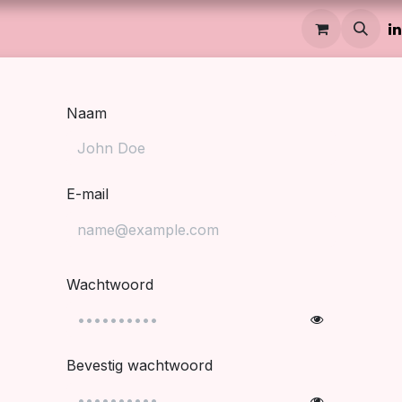
é
Onze filosofie
Tarieven
Evenementen
FAQ
Contact
Naam
E-mail
Wachtwoord
Bevestig wachtwoord