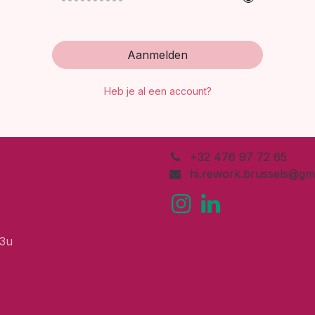
Aanmelden
Heb je al een account?
+32 476 97 72 65
hi.rework.brussels@gm
13u