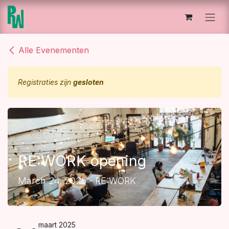
Overslaan naar inhoud
Alle Evenementen
Registraties zijn
gesloten
RE:WORK opening
March 24, 2025 - RE:WORK
maart 2025