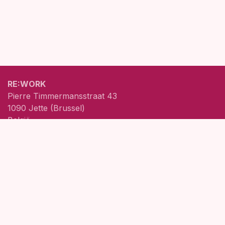
RE:WORK
Pierre Timmermansstraat 43
1090 Jette (Brussel)
België
Maa-Don: 9u-18u / Vrij: 9u-15u / Zon: 10u-13u
Privacy policy
Terms
+32 476 97 72 65
hi.rework.brussels@gmail.com