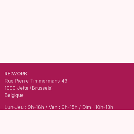
RE:WORK
Rue Pierre Timmermans 43
1090 Jette (Brussels)
Belgique
Lun-Jeu : 9h-18h / Ven : 9h-15h / Dim : 10h-13h
Politique de confidentialité
Conditions générales