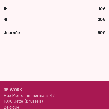
1h
10€
4h
30€
Journée
50€
RE:WORK
Rue Pierre Timmermans 43
1090 Jette (Brussels)
Belgique